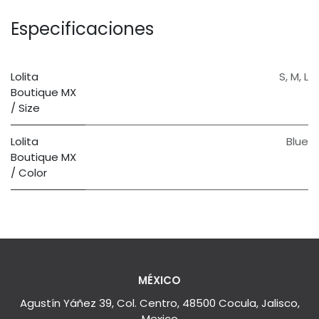
Especificaciones
Lolita
S
,
M
,
L
Boutique MX
/ Size
Lolita
Blue
Boutique MX
/ Color
MÉXICO
Agustín Yáñez 39, Col. Centro, 48500 Cocula, Jalisco,
Mexico