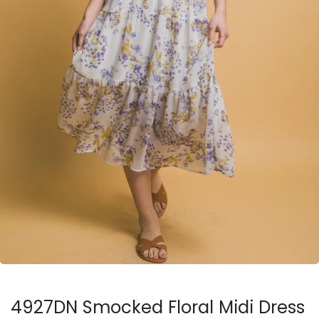
4927DN Smocked Floral Midi Dress