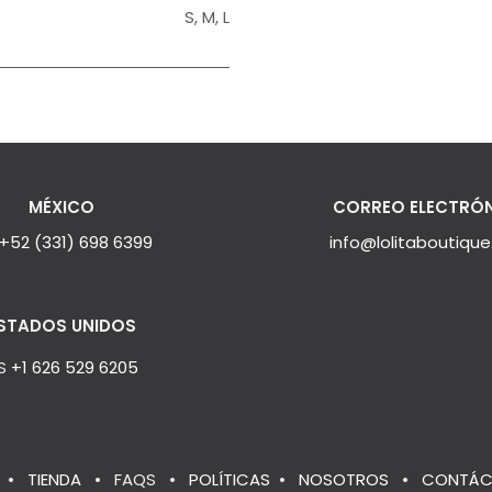
S
,
M
,
L
MÉXICO
CORREO ELECTRÓ
+52 (331) 698 6399
info@lolitaboutiqu
STADOS UNIDOS
S
+1 626 529 6205
•
TIENDA
•
FAQS
•
POLÍTICAS
•
NOSOTROS
•
CONTÁC