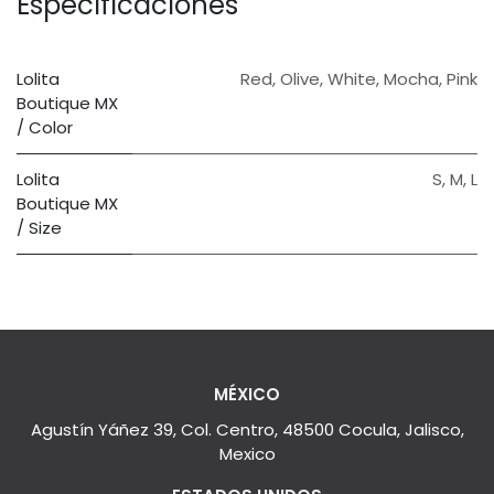
Especificaciones
Lolita
Red
,
Olive
,
White
,
Mocha
,
Pink
Boutique MX
/ Color
Lolita
S
,
M
,
L
Boutique MX
/ Size
MÉXICO
Agustín Yáñez 39, Col. Centro, 48500 Cocula, Jalisco,
Mexico