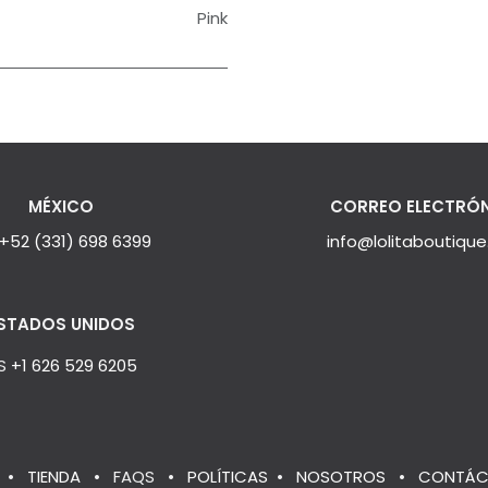
Pink
MÉXICO
CORREO ELECTRÓ
+52 (331) 698 6399
info@lolitaboutiqu
STADOS UNIDOS
S
+1 626 529 6205
•
TIENDA
•
FAQS
•
POLÍTICAS
•
NOSOTROS
•
CONTÁC