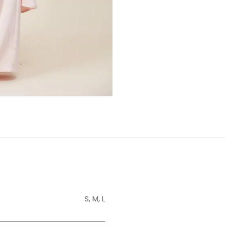
S
,
M
,
L