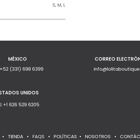
S
,
M
,
L
MÉXICO
CORREO ELECTRÓ
+52 (331) 698 6399
info@lolitaboutiqu
STADOS UNIDOS
S
+1 626 529 6205
•
TIENDA
•
FAQS
•
POLÍTICAS
•
NOSOTROS
•
CONTÁC