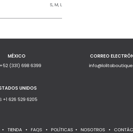
S
,
M
,
L
MÉXICO
CORREO ELECTRÓ
+52 (331) 698 6399
info@lolitaboutiqu
STADOS UNIDOS
S
+1 626 529 6205
•
TIENDA
•
FAQS
•
POLÍTICAS
•
NOSOTROS
•
CONTÁC