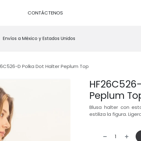
DA
CONTÁCTENOS
Envíos a México y Estados Unidos
6C526-D Polka Dot Halter Peplum Top
HF26C526-D
Peplum To
Blusa halter con es
estiliza la figura. Lig