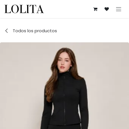
Ir al contenido
Todos los productos