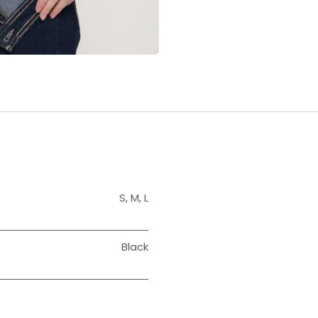
S
,
M
,
L
Black