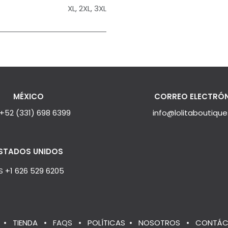
XL
,
2XL
,
3XL
MÉXICO
CORREO ELECTRÓ
+52 (331) 698 6399
info@lolitaboutiqu
STADOS UNIDOS
S
+1 626 529 6205
•
TIENDA
•
FAQS
•
POLÍTICAS
•
NOSOTROS
•
CONTÁC